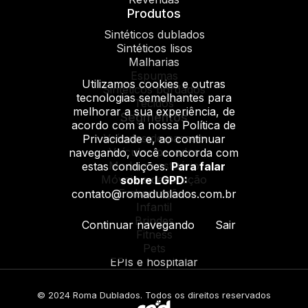
Produtos
Sintéticos dublados
Sintéticos lisos
Malharias
Espumas
Utilizamos cookies e outras
Sintéticos bordados
tecnologias semelhantes para
Tecidos
melhorar a sua experiência, de
Segmentos
acordo com a nossa Política de
Veículos de passeio
Privacidade e, ao continuar
Veículos pesados
navegando, você concorda com
Moda e vestuário
estas condições.
Para falar
Móveis e decoração
sobre LGPD:
Embarcações
contato@romadublados.com.br
Infantil
Brindes
Continuar navegando
Sair
Fitness
Pets
EPIs e hospitalar
© 2024 Roma Dublados. Todos os direitos reservados